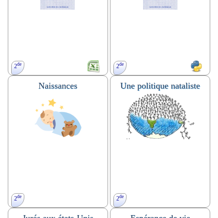
agrandissement et réduction.
Devoir en temps libre, TP, Insolite.
de
de
2
2
Naissances
Une politique nataliste
Fourchette de sondage,
échantillonnage, simulation,
simulation, pourcentage de
algorithmique.
diminution.
TP. Algorithme.
TP.
de
de
2
2