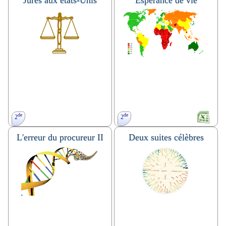
Jurés aux états-Unis
Espérance de vie
Notion d'échantillon, réalisation
échantillonnage, réalisation
d'une simulation à l'aide d'un
d’une simulation. Concevoir,
tableur, probabilité d'un
mettre en oeuvre et exploiter des
évènement à l'aide d'un arbre ou
simulations de situations
d'un tableau.
concrètes à l’aide du tableur ou
TP.
d’une calculatrice. Exploitation,
analyse critique d’un résultat
d’échantillonnage.
Dynamique des populations. TP.
Algorithme.
de
de
2
2
L'erreur du procureur II
Deux suites célèbres
Utiliser un tableur, simulation,
Article et fichier Excel
fluctuation d'échantillonnage.
expliquant la notion d'espérance
TP.
de vie
Tout niveau.