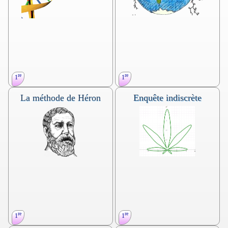
avec un tableur ; critère (filtre,
utilisation des ET, OU, NON).
TP.
re
re
1
1
La méthode de Héron
Enquête indiscrète
Probabilité, conditionnement,
Variable aléatoire discrète, loi de
indépendance, loi binomiale.
probabilité. Espérance.
Nature. Devoir en temps libre. première
Interpréter l’espérance comme
générale, terminale générale (spécialité.
valeur moyenne. Arbre pondéré.
Maths complémentaires) ou
Dynamique des populations. TP. Première
technologique. terminale
générale
re
re
1
1