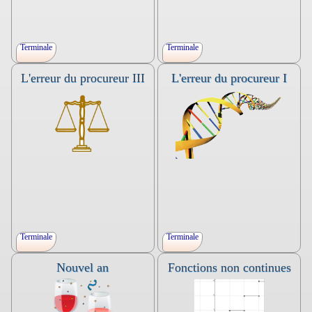
Terminale
Terminale
L'erreur du procureur III
L'erreur du procureur I
Variable aléatoire discrète,
Fonctions logarithme,
logarithme népérien.
exponentielle.Voir « Acoustique
Compétence « Modéliser »,
» dans l’ouvrage p.183.
valider ou invalider un modèle.
Devoir en temps libre. Terminale techno
ou générale (spé ou Maths
Voir « Loi de Benford » dans
complémentaires)
l’ouvrage p. 243.
Devoir en temps libre. Terminale techno
ou générale (spé ou Maths
complémentaires)
Terminale
Terminale
Nouvel an
Fonctions non continues
Probabilité, conditionnement,
Probabilité, conditionnement,
indépendance,
indépendance, loi binomiale.
Devoir en temps libre. première générale,
Nature. Devoir en temps libre. première
générale (spécialité. Maths
générale, générale (spécialité. Maths