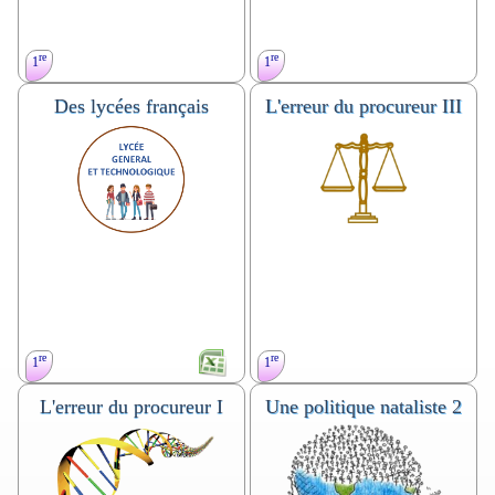
re
re
1
1
Des lycées français
L'erreur du procureur III
Probabilité, conditionnement,
re
1
techno ou générale
. Calculer
indépendance, loi binomiale.
un terme de rang donné d’une
Devoir en temps libre. première générale,
suite définie par une relation de
terminale générale (spécialité. Maths
récurrence. Réaliser et exploiter
complémentaires) ou technologique.
terminale
la représentation graphique des
termes. Tableur. Suites ni
arithmétiques ni géométriques.
Conjecturer, dans des cas
simples, la limite éventuelle
d’une suite. Seuil, suites de
Syracuse, suite de Fibonacci.
TP. Thème. Algorithme. Nombre d'or
re
re
1
1
L'erreur du procureur I
Une politique nataliste 2
re
Probabilité, conditionnement,
1
techno
. Tableau croisé,
indépendance,
fréquences conditionnelle,
Devoir en temps libre. première générale,
marginale. Traitement statistique
terminale générale (spécialité. Maths
d’un fichier de données réelles
complémentaires) ou technologique.
terminale