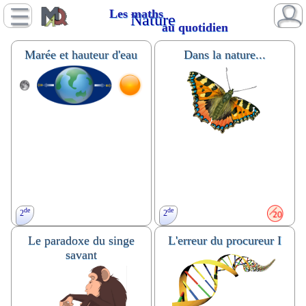
Les maths
Nature
au quotidien
Marée et hauteur d'eau
Dans la nature...
de
de
2
2
Le paradoxe du singe
L'erreur du procureur I
Fonction, image, antécédent,
QCM sur des notions
savant
résolution graphique d’équations
mathématiques "visibles" dans la
et d’inéquations,
nature, symétries, espace.
proportionnalité, pourcentage.
Tout niveau.
Devoir en temps libre.