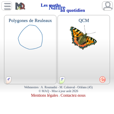
Les maths
Nature
au quotidien
Polygones de Reuleaux
QCM
e
e
4
3
Webmestres : A. Roumadni - M. Colonval - Orléans (45)
© MAQ - Mise à jour août 2026
Les polygones de Reuleaux dans
Transformations du plan,
Mentions légales
Contactez-nous
-
différents domaines de la vie
symétrie, espace, figures
courante.
usuelles, solides. Notions
Astronomie. Batiment. Bricolage. Loisirs.
mathématiques visibles dans la
Représentation visuelle. Transport.
nature.