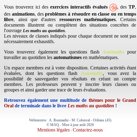
Vous trouverez ici des
exercices interactifs évalués
, des
TP
,
des
animations
, des
problèmes à résoudre en classe ou en temps
libre
, ainsi que d'autres
ressources
mathématiques
. Certains
documents illustrent ou complètent des situations concrètes de
l'ouvrage
.
Les maths au quotidien
Les niveaux de classes indiqués pour chaque document ne sont pas
nécessairement exhaustifs.
Vous trouverez également les questions flash
Automaths
pour
travailler au quotidien les
automatismes
en mathématiques.
Un espace membres est à votre disposition. Certaines activités étant
évaluées, dont les questions flash
Automaths
, vous avez la
possibilité de sauvegarder vos résultats en créant un compte
membres. Les professeurs peuvent y inscrire leurs classes ou
groupes et ainsi garder une trace de leurs évaluations.
Retrouvez également une multitude de
thèmes pour le Grand
Oral
de terminale dans le livre
Les maths au quotidien
!
Webmestres : A. Roumadni - M. Colonval - Orléans (45)
© MAQ - Mise à jour août 2026
Mentions légales
Contactez-nous
-