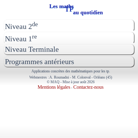
Les maths
TP
au quotidien
de
Niveau 2
re
Niveau 1
x
3
=
k
3
Niveau Terminale
=
x
k
Programmes antérieurs
Applications concrètes des mathématiques pour les tp.
Webmestres : A. Roumadni - M. Colonval - Orléans (45)
© MAQ - Mise à jour août 2026
Mentions légales
Contactez-nous
-