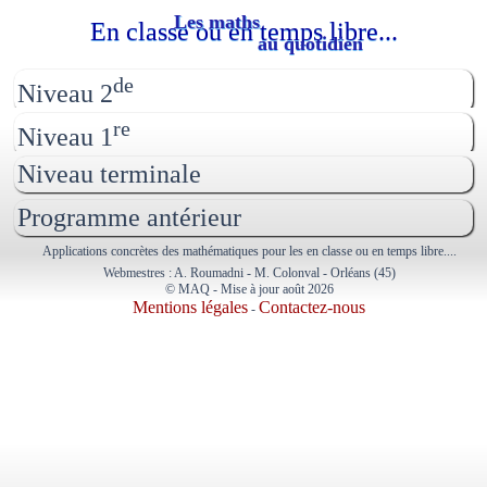
Les maths
En classe ou en temps libre...
au quotidien
de
Niveau 2
re
Niveau 1
Niveau terminale
Programme antérieur
Applications concrètes des mathématiques pour les en classe ou en temps libre....
Webmestres : A. Roumadni - M. Colonval - Orléans (45)
© MAQ - Mise à jour août 2026
Mentions légales
Contactez-nous
-