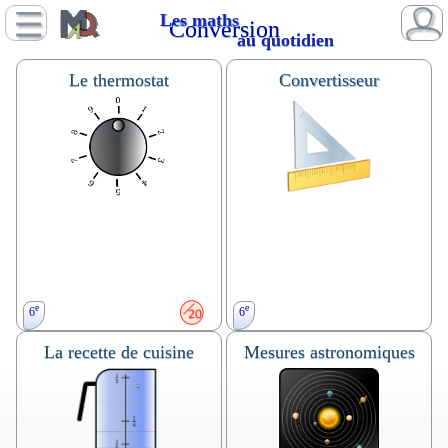
Les maths
Conversion
au quotidien
Le thermostat
Convertisseur
e
e
6
6
La recette de cuisine
Mesures astronomiques
Proportionnalité, calcul mental,
Convertisseur, conversion
conversion d'unités.
d'unités.
Cuisine.