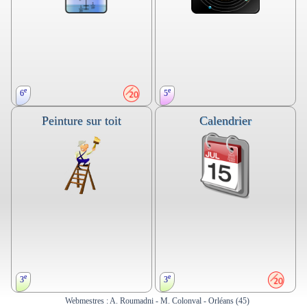
e
e
6
5
Peinture sur toit
Calendrier
Proportionnalité, conversion
Proportionnalité, pourcentage,
d'unités.
conversion d'unités.
Cuisine.
Astronomie. Devoir en temps libre.
e
e
3
3
Webmestres : A. Roumadni - M. Colonval - Orléans (45)